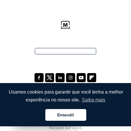
Usamos cookies para garantir que você tenha a melhor
experiência no nosso site.
Saiba mais
EMPRESA
Entendi!
Sobre Nós
Português
Português
Português
Nossos Serviços