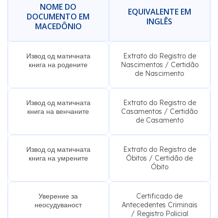
EQUIVALENTE EM
DOCUMENTO EM
INGLÊS
MACEDÔNIO
Извод од матичната
Extrato do Registro de
книга на родените
Nascimentos / Certidão
de Nascimento
Извод од матичната
Extrato do Registro de
книга на венчаните
Casamentos / Certidão
de Casamento
Извод од матичната
Extrato do Registro de
книга на умрените
Óbitos / Certidão de
Óbito
Уверение за
Certificado de
неосудуваност
Antecedentes Criminais
/ Registro Policial