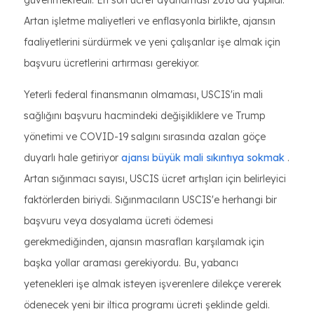
güvenmektedir. En son ücret ayarlaması 2016'da yapıldı.
Artan işletme maliyetleri ve enflasyonla birlikte, ajansın
faaliyetlerini sürdürmek ve yeni çalışanlar işe almak için
başvuru ücretlerini artırması gerekiyor.
Yeterli federal finansmanın olmaması, USCIS'in mali
sağlığını başvuru hacmindeki değişikliklere ve Trump
yönetimi ve COVID-19 salgını sırasında azalan göçe
duyarlı hale getiriyor
ajansı büyük mali sıkıntıya sokmak
.
Artan sığınmacı sayısı, USCIS ücret artışları için belirleyici
faktörlerden biriydi. Sığınmacıların USCIS'e herhangi bir
başvuru veya dosyalama ücreti ödemesi
gerekmediğinden, ajansın masrafları karşılamak için
başka yollar araması gerekiyordu. Bu, yabancı
yetenekleri işe almak isteyen işverenlere dilekçe vererek
ödenecek yeni bir iltica programı ücreti şeklinde geldi.