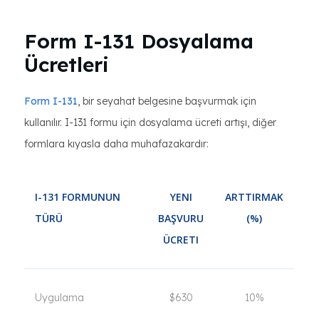
Form I-131 Dosyalama
Ücretleri
Form I-131
, bir seyahat belgesine başvurmak için
kullanılır. I-131 formu için dosyalama ücreti artışı, diğer
formlara kıyasla daha muhafazakardır:
I-131 FORMUNUN
YENI
ARTTIRMAK
TÜRÜ
BAŞVURU
(%)
ÜCRETI
Uygulama
$630
10%