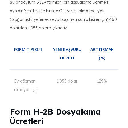
Şu anda, tüm I-129 formları için dosyalama ücretleri
aynıdır. Yeni teklifle birlikte O-1 vizesi alma maliyeti
(olağanüstü yetenek veya başarıya sahip kişiler için) 460
dolardan 1.055 dolara çıkacak.
FORM TIPI O-1
YENI BAŞVURU
ARTTIRMAK
ÜCRETI
(%)
Ey göçmen
1.055 dolar
129%
olmayan işçi
Form H-2B Dosyalama
Ücretleri