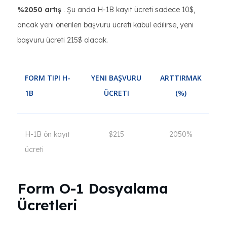
%2050 artış
. Şu anda H-1B kayıt ücreti sadece 10$,
ancak yeni önerilen başvuru ücreti kabul edilirse, yeni
başvuru ücreti 215$ olacak.
FORM TIPI H-
YENI BAŞVURU
ARTTIRMAK
1B
ÜCRETI
(%)
H-1B ön kayıt
$215
2050%
ücreti
Form O-1 Dosyalama
Ücretleri