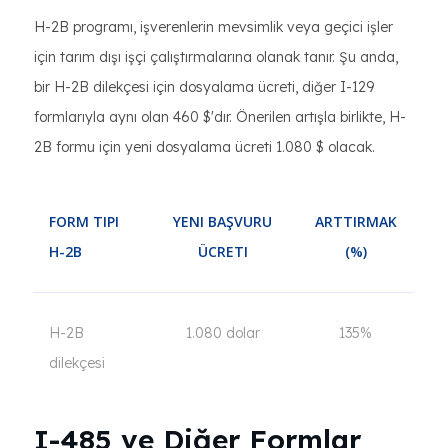
H-2B programı, işverenlerin mevsimlik veya geçici işler
için tarım dışı işçi çalıştırmalarına olanak tanır. Şu anda,
bir H-2B dilekçesi için dosyalama ücreti, diğer I-129
formlarıyla aynı olan 460 $'dır. Önerilen artışla birlikte, H-
2B formu için yeni dosyalama ücreti 1.080 $ olacak.
FORM TIPI
YENI BAŞVURU
ARTTIRMAK
H-2B
ÜCRETI
(%)
H-2B
1.080 dolar
135%
dilekçesi
I-485 ve Diğer Formlar