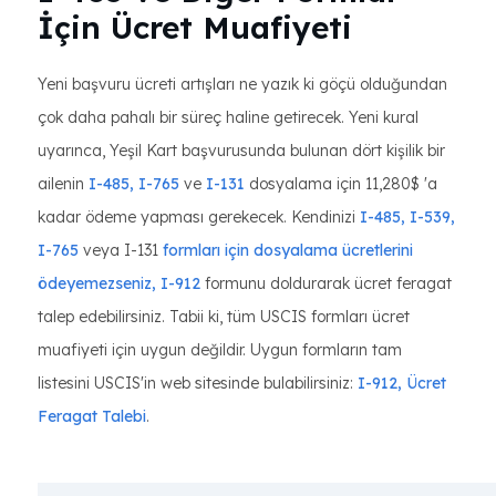
İçin Ücret Muafiyeti
Yeni başvuru ücreti artışları ne yazık ki göçü olduğundan
çok daha pahalı bir süreç haline getirecek. Yeni kural
uyarınca, Yeşil Kart başvurusunda bulunan dört kişilik bir
ailenin
I-485,
I-765
ve
I-131
dosyalama için 11,280$ 'a
kadar ödeme yapması gerekecek. Kendinizi
I-485, I-539,
I-765
veya I-131
formları için dosyalama ücretlerini
ödeyemezseniz, I-912
formunu doldurarak ücret feragat
talep edebilirsiniz. Tabii ki, tüm USCIS formları ücret
muafiyeti için uygun değildir. Uygun formların tam
listesini USCIS'in web sitesinde bulabilirsiniz:
I-912, Ücret
Feragat Talebi
.