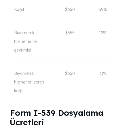
Kağıt
$650
59%
Biyometrik
$555
12%
hizmetler ile
çevrimiçi
Biyometrik
$650
31%
hizmetler içeren
kağıt
Form I-539 Dosyalama
Ücretleri