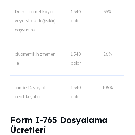
Daimi ikamet kaydı
1.540
35%
veya statü değişikliği
dolar
başvurusu
biyometrik hizmetler
1.540
26%
ile
dolar
içinde 14 yaş altı
1.540
105%
belirli koşullar
dolar
Form I-765 Dosyalama
Ücretleri