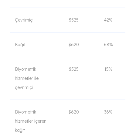
Çevrimiçi
$525
42%
Kağıt
$620
68%
Biyometrik
$525
15%
hizmetler ile
çevrimiçi
Biyometrik
$620
36%
hizmetler içeren
kağıt