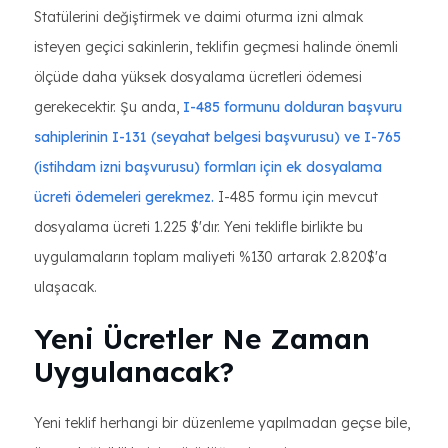
Statülerini değiştirmek ve daimi oturma izni almak
isteyen geçici sakinlerin, teklifin geçmesi halinde önemli
ölçüde daha yüksek dosyalama ücretleri ödemesi
gerekecektir. Şu anda,
I-485 formunu dolduran başvuru
sahiplerinin I-131
(seyahat belgesi başvurusu) ve I-765
(istihdam izni başvurusu)
formları için ek dosyalama
ücreti ödemeleri gerekmez.
I-485 formu için mevcut
dosyalama ücreti 1.225 $'dır. Yeni teklifle birlikte bu
uygulamaların toplam maliyeti %130 artarak 2.820$'a
ulaşacak.
Yeni Ücretler Ne Zaman
Uygulanacak?
Yeni teklif herhangi bir düzenleme yapılmadan geçse bile,