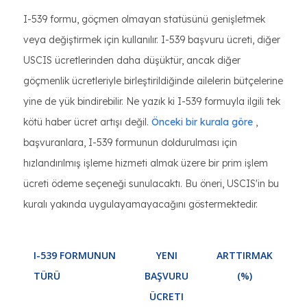
I-539 formu, göçmen olmayan statüsünü genişletmek
veya değiştirmek için kullanılır. I-539 başvuru ücreti, diğer
USCIS ücretlerinden daha düşüktür, ancak diğer
göçmenlik ücretleriyle birleştirildiğinde ailelerin bütçelerine
yine de yük bindirebilir. Ne yazık ki I-539 formuyla ilgili tek
kötü haber ücret artışı değil.
Önceki bir kurala göre
,
başvuranlara, I-539 formunun doldurulması için
hızlandırılmış işleme hizmeti almak üzere bir prim işlem
ücreti ödeme seçeneği sunulacaktı. Bu öneri, USCIS'in bu
kuralı yakında uygulayamayacağını göstermektedir.
I-539 FORMUNUN
YENI
ARTTIRMAK
TÜRÜ
BAŞVURU
(%)
ÜCRETI