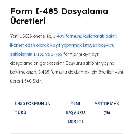
Form I-485 Dosyalama
Ücretleri
Yeni USCIS önerisi ile,
I-485 formunu kullanarak daimi
ikamet eden olarak kayıt yaptırmak isteyen başvuru
sahiplerinin I-131
ve
I-765
formlarını ayrı ayrı
dosyalamaları gerekecektir. Başvuru sahibinin yaşına
bakılmaksızın, I-485 formunu doldurmak için önerilen yeni
ücret 1.540 $'dır.
I-485 FORMUNUN
YENI
ARTTIRMAK
TÜRÜ
BAŞVURU
(%)
ÜCRETI