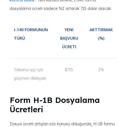
kontrol listesi
. Yeni kuralla birlikte, I-140 formu
dosyalama ücreti sadece %2 artarak 715 dolar olacak.
I-140 FORMUNUN
YENI
ARTTIRMAK
TÜRÜ
BAŞVURU
(%)
ÜCRETI
Yabancı işçi için
$715
2%
göçmen dilekçesi
Form H-1B Dosyalama
Ücretleri
Dosya ücreti artışları söz konusu olduğunda, H-1B formu