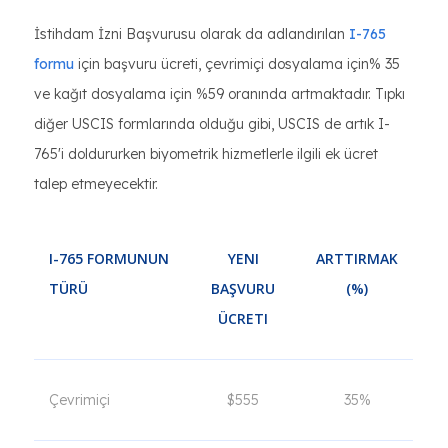
İstihdam İzni Başvurusu olarak da adlandırılan
I-765
formu
için başvuru ücreti, çevrimiçi dosyalama için% 35
ve kağıt dosyalama için %59 oranında artmaktadır. Tıpkı
diğer USCIS formlarında olduğu gibi, USCIS de artık I-
765'i doldururken biyometrik hizmetlerle ilgili ek ücret
talep etmeyecektir.
I-765 FORMUNUN
YENI
ARTTIRMAK
TÜRÜ
BAŞVURU
(%)
ÜCRETI
Çevrimiçi
$555
35%