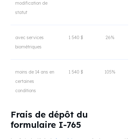
modification de
statut
avec services
1 540 $
26%
biométriques
moins de 14 ans en
1 540 $
105%
certaines
conditions
Frais de dépôt du
formulaire I-765