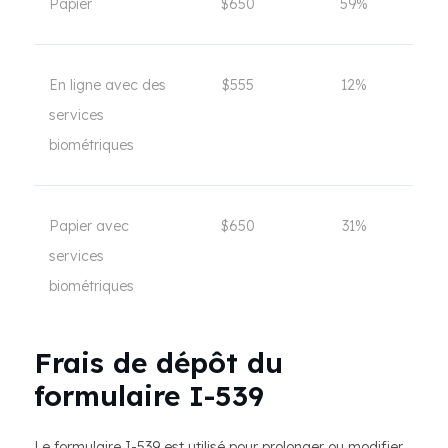
Papier
$650
59%
En ligne avec des
$555
12%
services
biométriques
Papier avec
$650
31%
services
biométriques
Frais de dépôt du
formulaire I-539
Le formulaire I-539 est utilisé pour prolonger ou modifier