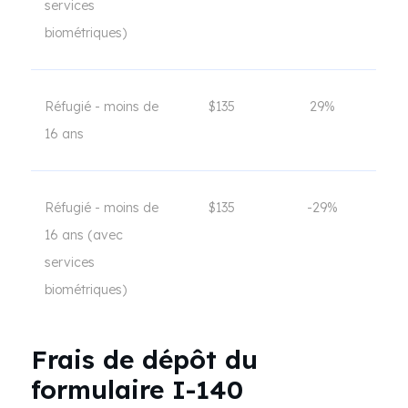
services
biométriques)
Réfugié - moins de
$135
29%
16 ans
Réfugié - moins de
$135
-29%
16 ans (avec
services
biométriques)
Frais de dépôt du
formulaire I-140