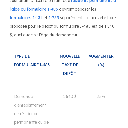
souhaitant s'inscrire en tant que
résidents permanents à
l'aide du formulaire I-485
devront déposer les
formulaires I-131
et
I-765
séparément. La nouvelle taxe
proposée pour le dépôt du formulaire I-485 est de 1 540
$, quel que soit l'âge du demandeur.
TYPE DE
NOUVELLE
AUGMENTER
FORMULAIRE I-485
TAXE DE
(%)
DÉPÔT
Demande
1 540 $
35%
d'enregistrement
de résidence
permanente ou de