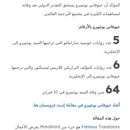
المؤكد أن جيوفاني بونتييرو يستحق التقدير الدولي بعد وفاته
لمساهماته الكبيرة في مجتمع الترجمة العالمي.
جيوفاني بونتييرو بالأرقام:
5
عدد روايات خوسيه ساراماغو التي ترجمها السيد بونتييرو إلى
الإنجليزية.
6
عدد روايات المؤلف البرازيلي كلاريس ليسبكتور والتي ترجمها
جيوفاني بونتييرو إلى الإنجليزية.
64
سن وفاة السيد بونتييرو في 10 فبراير.
أشاد جيوفاني بونتييرو في مقابلة إديث غروسمان هنا.
حول هذه المقالة
Famous
Translators هو جزء من MotaWord يعرض الأعمال