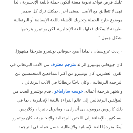
عليك فرض قواعد نحوية معينة لتكون جملة باللغة الإنجليزية ، لذا
فهي لا تتطابق مع الأصل. بمعنى آخر ، يمكنك ترك كل ضمير
موضوع خارج الجملة وتحريك الأشياء باللغة الإسبانية أو البرتغالية
بطريقة لا يمكنك فعلها باللغة الإنجليزية. لكن بونتييرو يترجمها
بشكل جميل ".
- إديث غروسمان ، لماذا أصبح جيوفاني بونتييرو مترجمًا مشهورًا.
كان جيوفاني بونتييرو الرائد
مترجم محترف
من الأدب البرتغالي في
القرن العشرين. كان بونتييرو من أكثر المدافعين المتحمسين عن
الترجمة البرتغالية ، وكان باحثًا بريطانيًا في الأدب البرتغالي ،
واشتهر بترجمة أعماله.
خوسيه ساراماغو
. قدم بونتييرو العديد من
المؤلفين البرتغاليين إلى عالم القراءة باللغة الإنجليزية ، بما في
ذلك كارلوس دروموند دي أندرادي ، ومانويل بانيريا ، وكلاريس
ليسبكتور. بالإضافة إلى اللغتين البرتغالية والإنجليزية ، كان بونتييرو
أيضًا مترجمًا للغة الإسبانية والإيطالية. حصل عمله في الترجمة