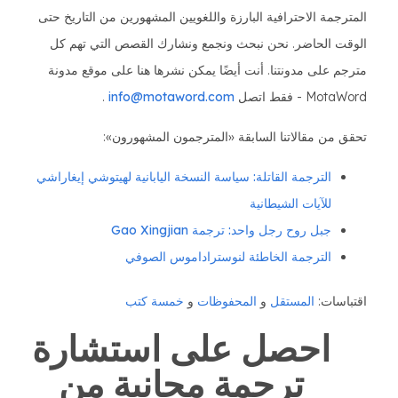
المترجمة الاحترافية البارزة واللغويين المشهورين من التاريخ حتى
الوقت الحاضر. نحن نبحث ونجمع ونشارك القصص التي تهم كل
مترجم على مدونتنا. أنت أيضًا يمكن نشرها هنا على موقع مدونة
MotaWord - فقط اتصل
info@motaword.com
.
تحقق من مقالاتنا السابقة «المترجمون المشهورون»:
الترجمة القاتلة: سياسة النسخة اليابانية لهيتوشي إيغاراشي
للآيات الشيطانية
جبل روح رجل واحد: ترجمة Gao Xingjian
الترجمة الخاطئة لنوستراداموس الصوفي
اقتباسات:
المستقل
و
المحفوظات
و
خمسة كتب
احصل على استشارة
ترجمة مجانية من