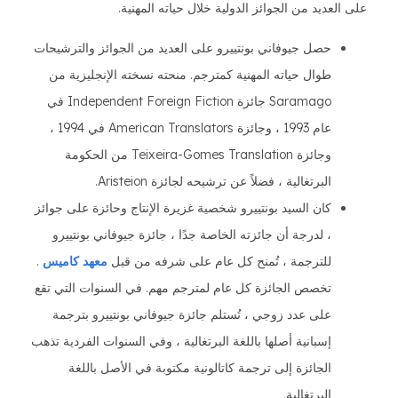
على العديد من الجوائز الدولية خلال حياته المهنية.
حصل جيوفاني بونتييرو على العديد من الجوائز والترشيحات
طوال حياته المهنية كمترجم. منحته نسخته الإنجليزية من
Saramago جائزة Independent Foreign Fiction في
عام 1993 ، وجائزة American Translators في 1994 ،
وجائزة Teixeira-Gomes Translation من الحكومة
البرتغالية ، فضلاً عن ترشيحه لجائزة Aristeion.
كان السيد بونتييرو شخصية غزيرة الإنتاج وحائزة على جوائز
، لدرجة أن جائزته الخاصة جدًا ، جائزة جيوفاني بونتييرو
للترجمة ، تُمنح كل عام على شرفه من قبل
معهد كاميس
.
تخصص الجائزة كل عام لمترجم مهم. في السنوات التي تقع
على عدد زوجي ، تُستلم جائزة جيوفاني بونتييرو بترجمة
إسبانية أصلها باللغة البرتغالية ، وفي السنوات الفردية تذهب
الجائزة إلى ترجمة كاتالونية مكتوبة في الأصل باللغة
البرتغالية.