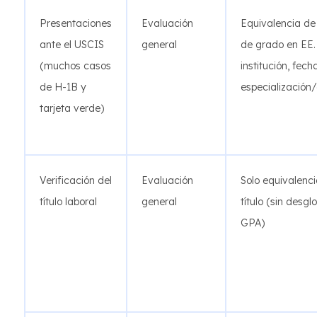
Presentaciones
Evaluación
Equivalencia de 
ante el USCIS
general
de grado en EE.
(muchos casos
institución, fech
de H-1B y
especializació
tarjeta verde)
Verificación del
Evaluación
Solo equivalenc
título laboral
general
título (sin desgl
GPA)