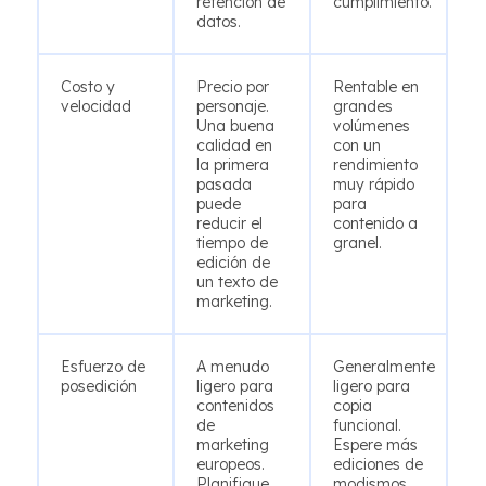
retención de
cumplimiento.
datos.
Costo y
Precio por
Rentable en
velocidad
personaje.
grandes
Una buena
volúmenes
calidad en
con un
la primera
rendimiento
pasada
muy rápido
puede
para
reducir el
contenido a
tiempo de
granel.
edición de
un texto de
marketing.
Esfuerzo de
A menudo
Generalmente
posedición
ligero para
ligero para
contenidos
copia
de
funcional.
marketing
Espere más
europeos.
ediciones de
Planifique
modismos,