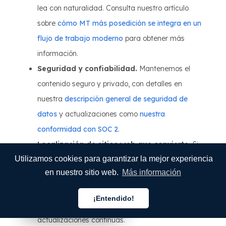
lea con naturalidad. Consulta nuestro artículo
sobre
cómo MT más posedición se integra en un
flujo de trabajo moderno
para obtener más
información.
Seguridad y confiabilidad.
Mantenemos el
contenido seguro y privado, con detalles en
nuestra
descripción general de seguridad de
datos
y actualizaciones como
nuestra
conformidad con SOC 2
.
Localización de sitios web que convierte.
Si
Utilizamos cookies para garantizar la mejor experiencia
desea obtener información sobre cómo hacerlo,
en nuestro sitio web.
Más información
nuestra guía para
traducir sitios de WordPress
lo
guía a través de la configuración y las mejores
¡Entendido!
prácticas desde la primera publicación hasta las
Español
Español
Español
actualizaciones continuas.