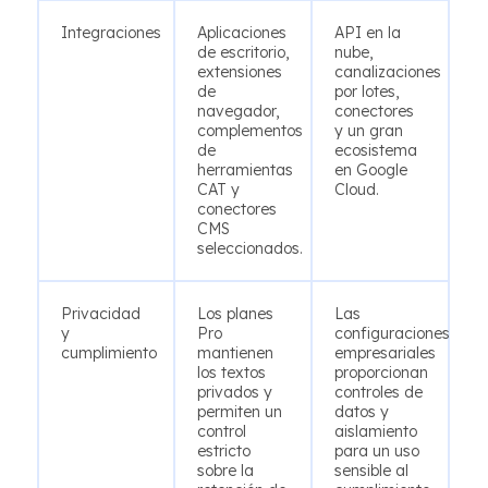
Integraciones
Aplicaciones
API en la
de escritorio,
nube,
extensiones
canalizaciones
de
por lotes,
navegador,
conectores
complementos
y un gran
de
ecosistema
herramientas
en Google
CAT y
Cloud.
conectores
CMS
seleccionados.
Privacidad
Los planes
Las
y
Pro
configuraciones
cumplimiento
mantienen
empresariales
los textos
proporcionan
privados y
controles de
permiten un
datos y
control
aislamiento
estricto
para un uso
sobre la
sensible al