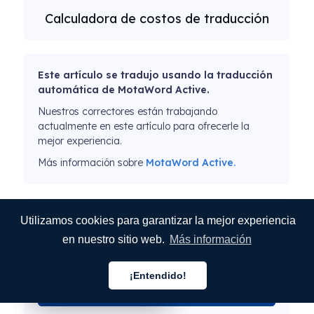
Calculadora de costos de traducción
Este artículo se tradujo usando la traducción
automática de MotaWord Active.
Nuestros correctores están trabajando
actualmente en este artículo para ofrecerle la
mejor experiencia.
Más información sobre
MotaWord Active.
Suscríbase a nuestro boletín de noticias
Utilizamos cookies para garantizar la mejor experiencia
en nuestro sitio web.
Más información
¡Entendido!
Español
Español
Español
ENVIAR