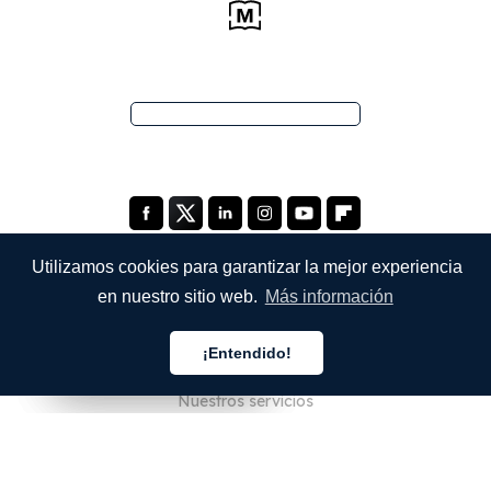
Utilizamos cookies para garantizar la mejor experiencia
en nuestro sitio web.
Más información
EMPRESA
¡Entendido!
Quiénes somos
Español
Español
Español
Nuestros servicios
Blog
Preguntas frecuentes