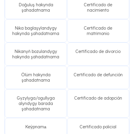
Doğuluş hakynda
Certificado de
şahadatnama
nacimiento
Nika baglaşylandygy
Certificado de
hakynda şahadatnama
matrimonio
Nikanyň bozulandygy
Certificado de divorcio
hakynda şahadatnama
Ölüm hakynda
Certificado de defunción
şahadatnama
Gyzylyga/ogullyga
Certificado de adopción
alyndygy barada
şahadatnama
Keýpnamа
Certificado policial