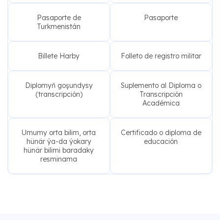
Pasaporte de
Pasaporte
Turkmenistán
Billete Harby
Folleto de registro militar
Diplomyň goşundysy
Suplemento al Diploma o
(transcripción)
Transcripción
Académica
Umumy orta bilim, orta
Certificado o diploma de
hünär ýa-da ýokary
educación
hünär bilimi baradaky
resminama