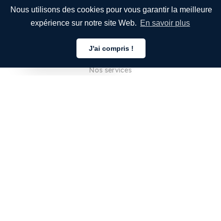
Nous utilisons des cookies pour vous garantir la meilleure
expérience sur notre site Web.
En savoir plus
ENTREPRISE
J'ai compris !
À propos de nous
Français
Nos services
Blog
FAQ
Notre équipe
Carrières
Juridique
Nous contacter
POUR LES CLIENTS