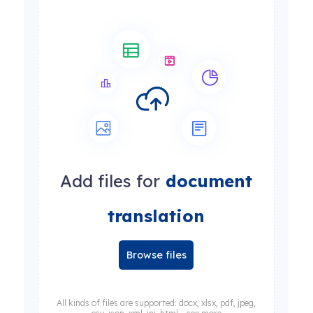
Add files for
document
translation
Browse files
All kinds of files are supported: docx, xlsx, pdf, jpeg,