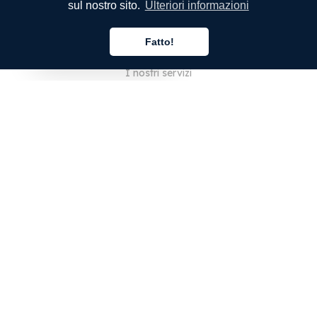
sul nostro sito.
Ulteriori informazioni
SOCIETÀ
Fatto!
Chi siamo
Italiano
I nostri servizi
Blog
Domande frequenti
Il nostro team
Opportunità di lavoro
Note legali
Contattaci
PER I CLIENTI
Accedi