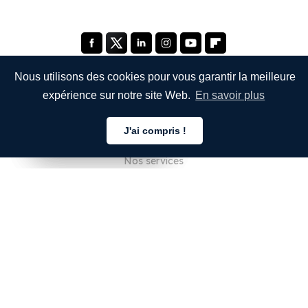
Nous utilisons des cookies pour vous garantir la meilleure
expérience sur notre site Web.
En savoir plus
ENTREPRISE
J'ai compris !
À propos de nous
Français
Français
Français
Nos services
Blog
FAQ
Notre équipe
Carrières
Juridique