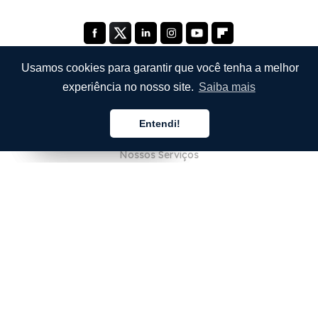
Usamos cookies para garantir que você tenha a melhor
experiência no nosso site.
Saiba mais
EMPRESA
Entendi!
Sobre Nós
Português
Português
Português
Nossos Serviços
Blog
Perguntas Frequentes (FAQ)
Nossa Equipe
Carreiras
Jurídico
Entre em Contato