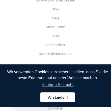
Unsere Dienstleistungen
Blog
FAQ
Unser Team
JOBS
Rechtliches
Kontaktieren Sie uns
Wir verwenden Cookies, um sicherzustellen, dass Sie die
FÜR KUNDEN
beste Erfahrung auf unserer Website machen.
Anmelden
Erfahren Sie mehr
Registrieren
Verstanden!
Merkmale
Deutsch
Sprachen