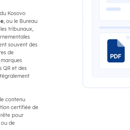
 du Kosovo
le
, ou le Bureau
 les tribunaux,
ernementales
nt souvent des
res de
s marques
s QR et des
intégralement
le contenu
tion certifiée de
prête pour
 ou de