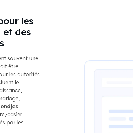
pour les
l et des
s
ent souvent une
oit être
our les autorités
luent le
naissance,
 mariage,
jendjes
ire/casier
rés par les