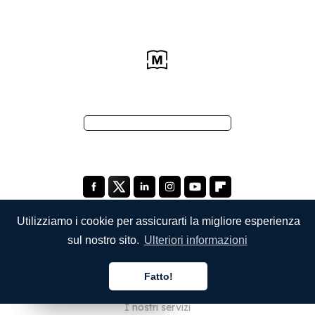
Utilizziamo i cookie per assicurarti la migliore esperienza
sul nostro sito.
Ulteriori informazioni
SOCIETÀ
Fatto!
Chi siamo
Italiano
Italiano
Italiano
I nostri servizi