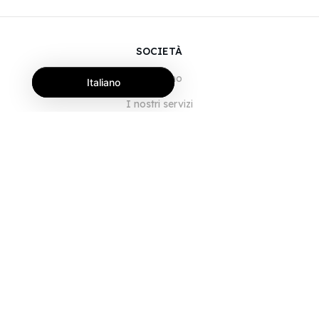
SOCIETÀ
Chi siamo
Italiano
I nostri servizi
Blog
Domande frequenti
Il nostro team
Opportunità di lavoro
Note legali
Contattaci
PER I CLIENTI