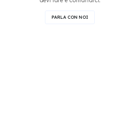
devi fare è contattarci.
PARLA CON NOI