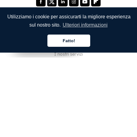
Utilizziamo i cookie per assicurarti la migliore esperienza
sul nostro sito.
Ulteriori informazioni
SOCIETÀ
Fatto!
Chi siamo
Italiano
Italiano
Italiano
I nostri servizi
Blog
Domande frequenti
Il nostro team
Opportunità di lavoro
Note legali
Contattaci