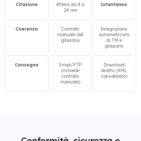
Citazione
Attesa da 4 a
Istantaneo
24 ore
Coerenza
Controllo
Integrazione
manuale del
automatizzata
glossario
di TM e
glossario
Consegna
Email/FTP
Download
(richiede
diretto (XML
controllo
convalidato)
manuale)
Conformità, sicurezza e