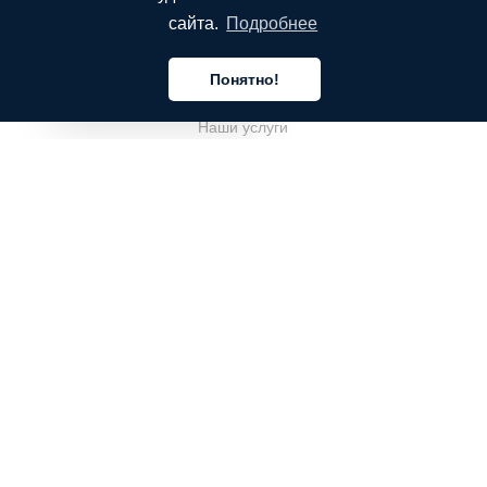
сайта.
Подробнее
КОМПАНИЯ
Понятно!
О компании
Русский
Наши услуги
Блог
Часто задаваемые вопросы
Наша команда
Карьеры
Юриспруденция
Контакты
ДЛЯ КЛИЕНТОВ
Войти