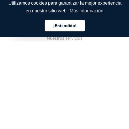
Utilizamos cookies para garantizar la mejor experiencia
en nuestro sitio web.
Más información
EMPRESA
¡Entendido!
Quiénes somos
Español
Nuestros servicios
Blog
Preguntas frecuentes
Nuestro equipo
Empleo
Legal
Póngase en contacto con nosotros
PARA CLIENTES