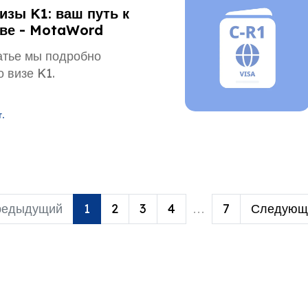
изы K1: ваш путь к
аве - MotaWord
атье мы подробно
 визе K1.
.
редыдущий
1
2
3
4
...
7
Следующ