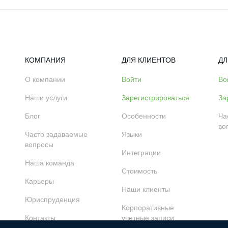
КОМПАНИЯ
ДЛЯ КЛИЕНТОВ
ДЛ
О компании
Войти
Во
Наши услуги
Зарегистрироваться
За
Блог
Особенности
Ча
во
Часто задаваемые
Языки
вопросы
Интеграции
Наша команда
Стоимость
Карьеры
Наши клиенты
Юриспруденция
Корпоративные
Контакты
учетные записи