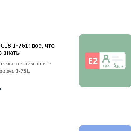
IS I-751: все, что
о знать
ье мы ответим на все
форме I-751.
г.