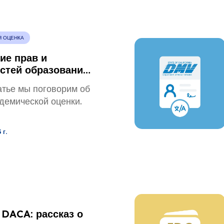
Я ОЦЕНКА
ие прав и
стей образования:
е услуг
атье мы поговорим об
еской оценки
адемической оценки.
 г.
 DACA: рассказ о