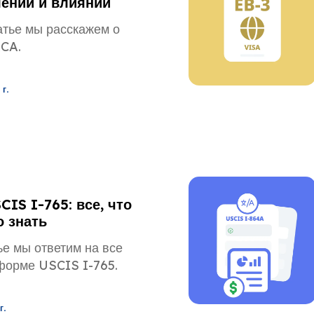
лении и влиянии
атье мы расскажем о
ACA.
г.
IS I-765: все, что
о знать
ье мы ответим на все
форме USCIS I-765.
г.