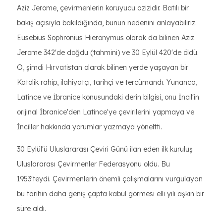
Aziz Jerome, çevirmenlerin koruyucu azizidir. Batılı bir
bakış açısıyla bakıldığında, bunun nedenini anlayabiliriz.
Eusebius Sophronius Hieronymus olarak da bilinen Aziz
Jerome 342'de doğdu (tahmini) ve 30 Eylül 420'de öldü.
O, şimdi Hırvatistan olarak bilinen yerde yaşayan bir
Katolik rahip, ilahiyatçı, tarihçi ve tercümandı. Yunanca,
Latince ve İbranice konusundaki derin bilgisi, onu İncil'in
orijinal İbranice'den Latince'ye çevirilerini yapmaya ve
İnciller hakkında yorumlar yazmaya yöneltti.
30 Eylül'ü Uluslararası Çeviri Günü ilan eden ilk kuruluş
Uluslararası Çevirmenler Federasyonu oldu. Bu
1953'teydi. Çevirmenlerin önemli çalışmalarını vurgulayan
bu tarihin daha geniş çapta kabul görmesi elli yılı aşkın bir
süre aldı.