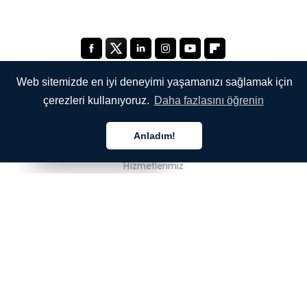
Web sitemizde en iyi deneyimi yaşamanızı sağlamak için
çerezleri kullanıyoruz.
Daha fazlasını öğrenin
ŞİRKETİMİZ
Anladım!
Hakkımızda
Türkçe
Türkçe
Türkçe
Hizmetlerimiz
Blog
SSS
Ekibimiz
Kariyer
Hukuk