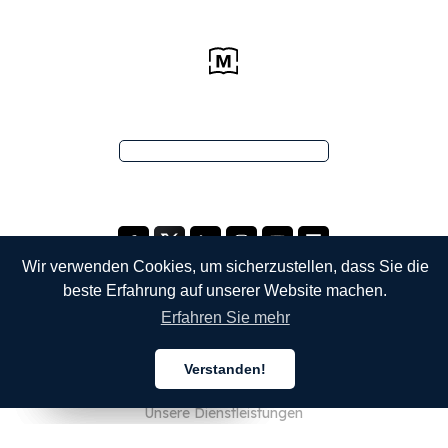
Wir verwenden Cookies, um sicherzustellen, dass Sie die
beste Erfahrung auf unserer Website machen.
Erfahren Sie mehr
UNTERNEHMEN
Verstanden!
Über uns
Deutsch
Deutsch
Deutsch
Unsere Dienstleistungen