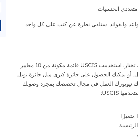
ن متعددي الجنسيات
واعد والفوائد. سنلقي نظرة عن كثب على كل واحد
لتتوافق مع معاييرك EB-1A، يجب أن تثبت أنك تختار. استخدمت USCIS قائمة مكونة من 10 معايير
قل. أو يمكنك الحصول على جائزة كبرى مثل جائزة نوبل
بات أنك نيويورك العمل في مجال تخصصك بمجرد وصولك
ها USCIS:
متميزًا
لرئيسية