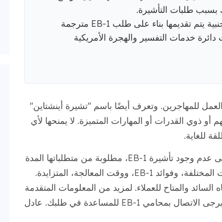
ك بسبب طلبات التأشيرة.
يجب أن تتضمن أي مستندات بلغة أجنبية يتم تقديمها بناء على طلب EB-1 مترجمة
 دائرة خدمات التفسير والهجرة الأمريكية
يرات العمل للمهاجرين. وتعرف أيضًا باسم "تشيرة أينشتاين"
أو ذوي القدرات أو المهارات المتميزة. لا يمنحها لأي
ة للغاية.
في هذه المقالة، سنتحدث عن كل ما تحتاجه إلى عدم وجود تأشيرة EB-1، مطلوبة من متطلباتها المدة
وحتى فترة موافقتها عليها. سنناقش أيضًا الفئات المختلفة، وفوائد EB-1، ووقت المعالجة، المتزايدة.
السائد والمتاح للعملاء. لمزيد من المعلومات المتقدمة
والنصائح حول كيفية التوجه إلى أبعد من ذلك، يرجى الاتصال بمحامي EB-1 للمساعدة في طلبك. عادل