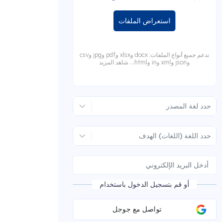
استعراض الملفات
ندعم جميع أنواع الملفات: docx وxlsx وpdf وjpg وcsv
وjson وxml وin وhtml... شاهد المزيد
حدد لغة المصدر
حدد اللغة (اللغات) الهدف
أو قم بتسجيل الدخول باستخدام
تواصل مع جوجل