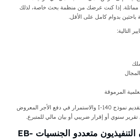
ة مماثلة. إذا كنت عرضك من منظمة بحث خاصة، لذلك
باحثين بدوام كامل على الأقل.
ر التالية:
ملك
لمجال
علمية المرموقة
يجب على صاحب العمل الأمريكي الخاص بك تقديم نموذج I-140 والاستمرار في دفع الأجر المعروض
قرير سنوي أو إقرار ضريبي أو بيان مالي للمتبرع.
المديرون التنفيذي والمديرون التنفيذيون متعددو الجنسيات EB-