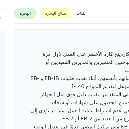
الفئات:
نصائح الهجرة
الهجرة
EB- هي فئة من كاردينج كارد الأخضر على العمل لأول مرة
باحثين المتميزين والمديرين التنفيذيين أو
.
يجوز تقديم طلبات EB-1A لتقديم طلباتهم بأنفسهم، أثناء تقديم طلبات EB-1B و EB-
 EB-1، لذا يجب على المتقدمين تقديم دليل قوي مثل الجوائز
ردنيين للحصول على شهادات أو سجلات.
ى المزايا الرئيسية لبرامج EB-1 هي عدم اشتراط بيانات العمل، مما قد يؤدي إلى
يد من EB-2 أو EB-3.
يحدد التاريخ الخاص بك في برنامج EB-1 متى يمكنك المضي قدمًا في تعديل الوضع