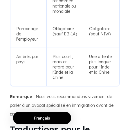
renommée
nationale ou
mondiale
Parrainage
Obligatoire
Obligatoire
de
(sauf EB-1A)
(sauf NIW)
l'employeur
Arriérés par
Plus court,
Une attente
pays
mais en
plus longue
retard pour
pour l'Inde
l'Inde et la
et la Chine
Chine
Remarque :
Nous vous recommandons vivement de
parler à un avocat spécialisé en immigration avant de
prendre une décision !
Français
Traductions pour le