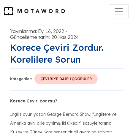
Yayınlanma: Eyl 16, 2022
-
Güncelleme tarihi: 20 Kas 2024
Korece Çeviri Zordur.
Korelilere Sorun
Kategoriler:
ÇEVİRİYE DAİR İÇGÖRÜLER
Korece Çeviri zor mu?
İngiliz oyun yazarı George Bernard Shaw, "İngiltere ve
Amerika aynı dille ayrılmış iki ülkedir" sözüyle tanınır.
Kuzey ve Güney Kore benzer bir dil ayrımına sahiptir.