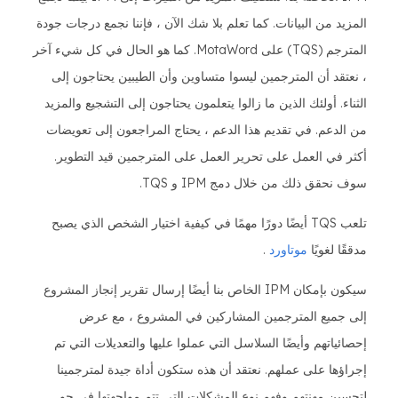
المزيد من البيانات. كما تعلم بلا شك الآن ، فإننا نجمع درجات جودة
المترجم (TQS) على MotaWord. كما هو الحال في كل شيء آخر
، نعتقد أن المترجمين ليسوا متساوين وأن الطيبين يحتاجون إلى
الثناء. أولئك الذين ما زالوا يتعلمون يحتاجون إلى التشجيع والمزيد
من الدعم. في تقديم هذا الدعم ، يحتاج المراجعون إلى تعويضات
أكثر في العمل على تحرير العمل على المترجمين قيد التطوير.
سوف نحقق ذلك من خلال دمج IPM و TQS.
تلعب TQS أيضًا دورًا مهمًا في كيفية اختيار الشخص الذي يصبح
مدققًا لغويًا
موتاورد
.
سيكون بإمكان IPM الخاص بنا أيضًا إرسال تقرير إنجاز المشروع
إلى جميع المترجمين المشاركين في المشروع ، مع عرض
إحصائياتهم وأيضًا السلاسل التي عملوا عليها والتعديلات التي تم
إجراؤها على عملهم. نعتقد أن هذه ستكون أداة جيدة لمترجمينا
لتحسين مهنتهم وفهم نوع المشكلات التي تتم مواجهتها في جو