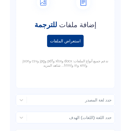
إضافة ملفات
للترجمة
استعراض الملفات
ندعم جميع أنواع الملفات: docx وxlsx وpdf وjpg وcsv وjson
وxml وin وhtml... شاهد المزيد
حدد لغة المصدر
حدد اللغة (اللغات) الهدف