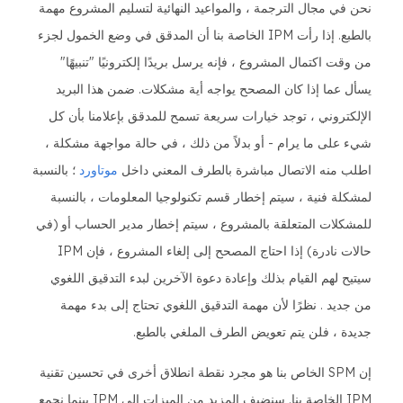
نحن في مجال الترجمة ، والمواعيد النهائية لتسليم المشروع مهمة
بالطبع. إذا رأت IPM الخاصة بنا أن المدقق في وضع الخمول لجزء
من وقت اكتمال المشروع ، فإنه يرسل بريدًا إلكترونيًا "تنبيهًا"
يسأل عما إذا كان المصحح يواجه أية مشكلات. ضمن هذا البريد
الإلكتروني ، توجد خيارات سريعة تسمح للمدقق بإعلامنا بأن كل
شيء على ما يرام - أو بدلاً من ذلك ، في حالة مواجهة مشكلة ،
اطلب منه الاتصال مباشرة بالطرف المعني داخل
موتاورد
؛ بالنسبة
لمشكلة فنية ، سيتم إخطار قسم تكنولوجيا المعلومات ، بالنسبة
للمشكلات المتعلقة بالمشروع ، سيتم إخطار مدير الحساب أو (في
حالات نادرة) إذا احتاج المصحح إلى إلغاء المشروع ، فإن IPM
سيتيح لهم القيام بذلك وإعادة دعوة الآخرين لبدء التدقيق اللغوي
من جديد . نظرًا لأن مهمة التدقيق اللغوي تحتاج إلى بدء مهمة
جديدة ، فلن يتم تعويض الطرف الملغي بالطبع.
إن SPM الخاص بنا هو مجرد نقطة انطلاق أخرى في تحسين تقنية
IPM الخاصة بنا. سنضيف المزيد من الميزات إلى IPM بينما نجمع