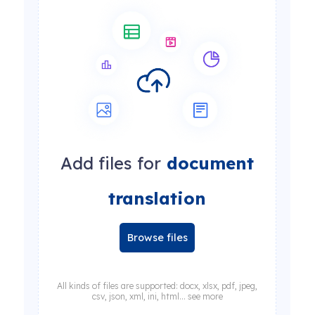
Add files for
document
translation
Browse files
All kinds of files are supported: docx, xlsx, pdf, jpeg,
csv, json, xml, ini, html... see more