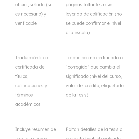
oficial, sellada (si
páginas faltantes o sin
es necesario) y
leyenda de calificación (no
verificable.
se puede confirmar el nivel
o la escala)
Traducción literal
Traducción no certificada o
certificada de
"corregida" que cambia el
títulos,
significado (nivel del curso,
calificaciones y
valor del crédito, etiquetado
términos
de la tesis)
académicos
Incluye resumen de
Faltan detalles de la tesis o
tesis o resumen
proyecto final; el evaluador