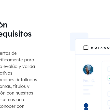
ón
equisitos
ertos de
cíficamente para
o evalúa y valida
ativas
aciones detalladas
omas, títulos y
ón con nuestros
frecemos una
econocer con