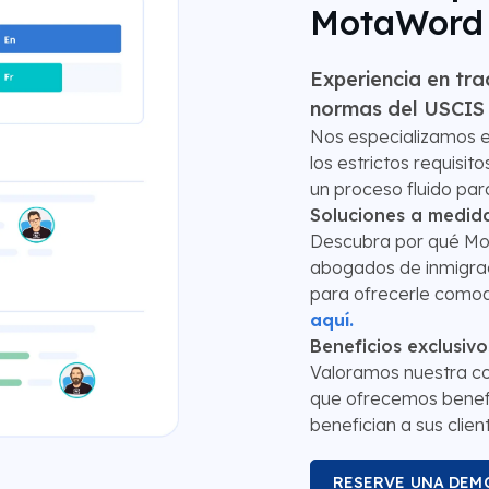
MotaWord 
Experiencia en tr
normas del USCIS
Nos especializamos e
los estrictos requisi
un proceso fluido para
Soluciones a medid
Descubra por qué Mot
abogados de inmigrac
para ofrecerle comodi
aquí.
Beneficios exclusiv
Valoramos nuestra co
que ofrecemos benefi
benefician a sus clien
RESERVE UNA DEM