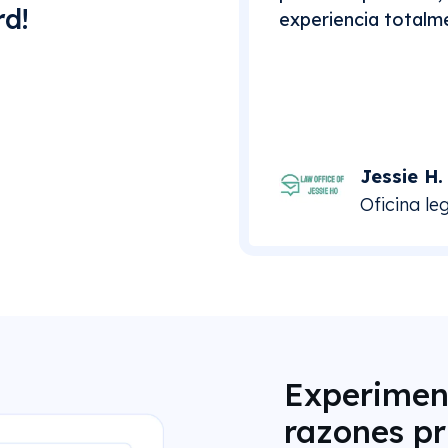
d!
experiencia totalm
Jessie H.
Oficina le
Experiment
razones pr