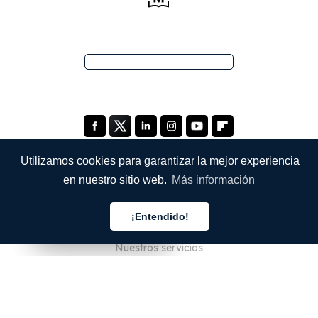
Utilizamos cookies para garantizar la mejor experiencia
en nuestro sitio web.
Más información
EMPRESA
¡Entendido!
Quiénes somos
Español
Español
Español
Nuestros servicios
Blog
Preguntas frecuentes