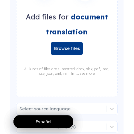
Add files for
document
translation
Browse files
All kinds of files are supported: docx, xlsx, pdf, jpeg,
csv, json, xml, ini, html... see more
Select source language
Español
Español
Español
Select target language(s)