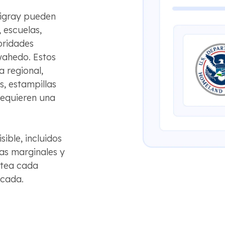
 Tigray pueden
, escuelas,
toridades
wahedo. Estos
 regional,
s, estampillas
requieren una
ible, incluidos
tas marginales y
atea cada
icada.