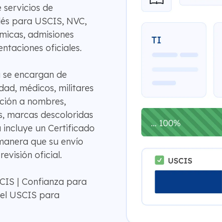
 servicios de
nglés para USCIS, NVC,
émicas, admisiones
entaciones oficiales.
a se encargan de
idad, médicos, militares
ción a nombres,
as, marcas descoloridas
 incluye un Certificado
manera que su envío
evisión oficial.
CIS | Confianza para
 el USCIS para