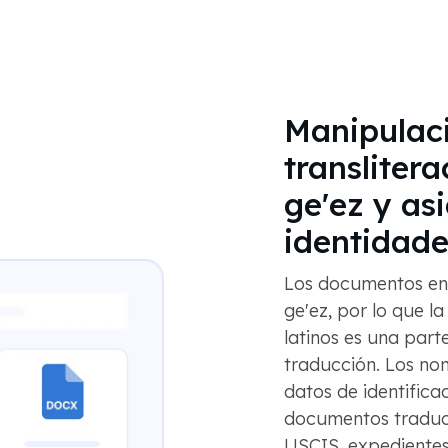
Manipulaci
translitera
ge'ez y as
identidade
Los documentos en t
ge'ez, por lo que la
latinos es una part
traducción. Los nom
datos de identifica
documentos traduci
USCIS, expediente