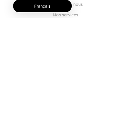
À propos de nous
Français
Nos services
Blog
FAQ
Notre équipe
Carrières
Juridique
Nous contacter
POUR LES CLIENTS
Se connecter
S'inscrire