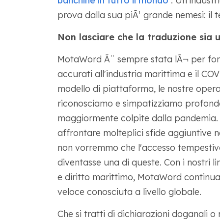
banchine in tutto il mondo
. Un'industr
prova dalla sua piÃ¹ grande nemesi: il 
Non lasciare che la traduzione sia un
MotaWord Ã¨ sempre stata lÃ¬ per fornir
accurati all'industria marittima e il CO
modello di piattaforma, le nostre oper
riconosciamo e simpatizziamo profonda
maggiormente colpite dalla pandemia. 
affrontare molteplici sfide aggiuntive n
non vorremmo che l'accesso tempestivo
diventasse una di queste. Con i nostri li
e diritto marittimo, MotaWord continua 
veloce conosciuta a livello globale.
Che si tratti di dichiarazioni doganali o 