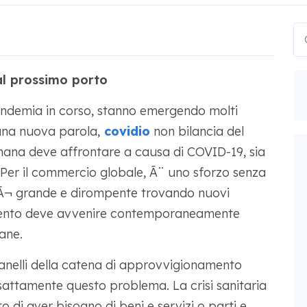
al prossimo porto
andemia in corso, stanno emergendo molti
 una nuova parola,
covidio
non bilancia del
 umana deve affrontare a causa di COVID-19, sia
Per il commercio globale, Ã¨ uno sforzo senza
sÃ¬ grande e dirompente trovando nuovi
tamento deve avvenire contemporaneamente
ane.
 anelli della catena di approvvigionamento
 esattamente questo problema. La crisi sanitaria
di aver bisogno di beni e servizi o parti e