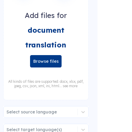
Add files for
document
translation
Browse files
All kinds of files are supported: docx, xlsx, pdf,
jpeg, csv, json, xml, ini, html... see more
Select source language
Select target language(s)