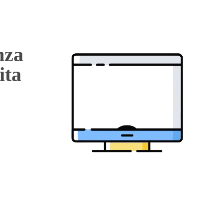
nza
ita