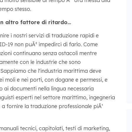
ia molto sensibile al tempo Ã¨ ora messa alla
tempo stesso.
 altro fattore di ritardo...
e i nostri servizi di traduzione rapidi e
VID-19 non puÃ² impedirci di farlo. Come
azioni continuano senza ostacoli mentre
mente con le industrie che sono
Sappiamo che l'industria marittima deve
ei moli e nei porti, con dogane e permessi, e
 ai documenti nella lingua necessaria
nguisti esperti nel settore marittimo, ingegneria
a fornire la traduzione professionale piÃ¹
manuali tecnici, capitolati, testi di marketing,