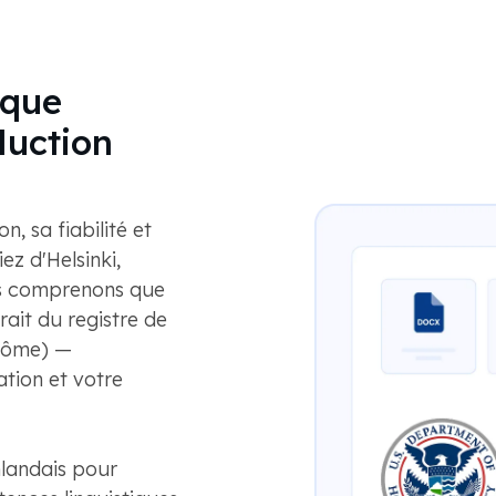
aque
aduction
, sa fiabilité et
z d'Helsinki,
us comprenons que
ait du registre de
plôme) —
ation et votre
nlandais pour