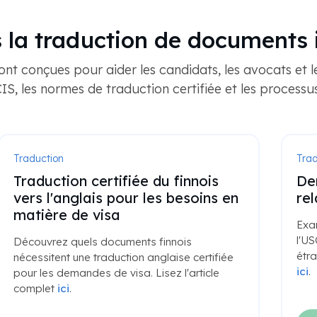
 la traduction de documents 
t conçues pour aider les candidats, les avocats et l
S, les normes de traduction certifiée et les process
Traduction
Trad
Demandes de preuves courantes
Dix
relatives aux diplômes étrangers
Mo
sol
Examine fréquemment les demandes de
avo
l'USCIS concernant les dossiers universitaires
d'
étrangers. Pour lire l'article complet, cliquez
ici
.
Mot
droi
cert