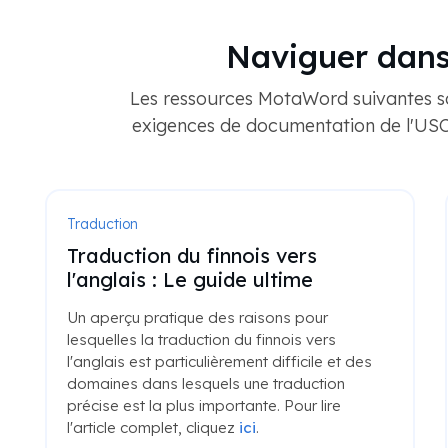
Naviguer dans
Les ressources MotaWord suivantes son
exigences de documentation de l'USCI
Traduction
Traduction certifiée du finnois
vers l'anglais pour les besoins en
matière de visa
Découvrez quels documents finnois
nécessitent une traduction anglaise certifiée
pour les demandes de visa. Lisez l'article
complet
ici
.