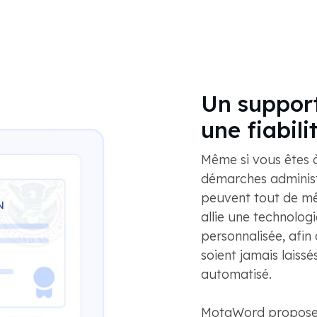
Un support
une fiabili
Même si vous êtes à 
démarches administr
peuvent tout de m
allie une technologi
personnalisée, afi
soient jamais laiss
automatisé.
MotaWord propose u