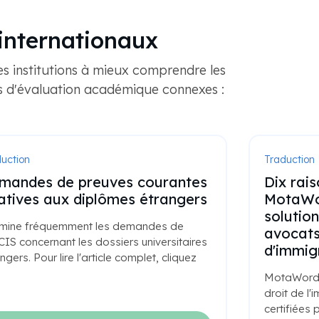
internationaux
es institutions à mieux comprendre les
us d'évaluation académique connexes :
uction
Traduction c
 raisons pour lesquelles
Traducti
taWord est la meilleure
traduct
ution de traduction pour les
avez-vo
cats spécialisés en droit
Qu'est-ce q
immigration
différent 
traduction
aWord aide les avocats spécialisés en
par une tra
t de l'immigration à traiter les traductions
Pour lire l'
ifiées par l'USCIS plus rapidement et de