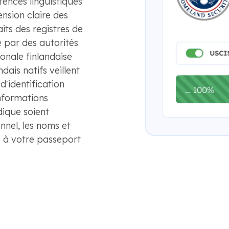
ences linguistiques
nsion claire des
aits des registres de
e par des autorités
ionale finlandaise
dais natifs veillent
d'identification
nformations
dique soient
nnel, les noms et
s à votre passeport