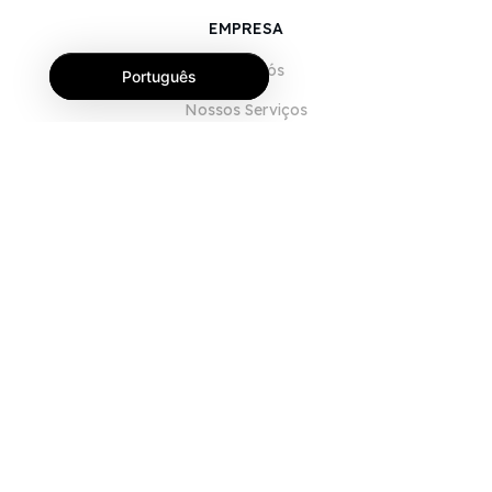
EMPRESA
Sobre Nós
Português
Nossos Serviços
Blog
Perguntas Frequentes (FAQ)
Nossa Equipe
Carreiras
Jurídico
Entre em Contato
PARA CLIENTES
Iniciar sessão