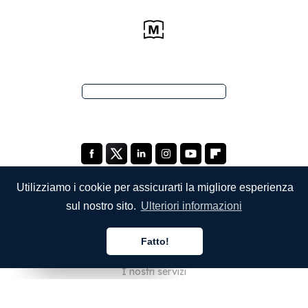
Utilizziamo i cookie per assicurarti la migliore esperienza
sul nostro sito.
Ulteriori informazioni
SOCIETÀ
Fatto!
Chi siamo
Italiano
Italiano
Italiano
I nostri servizi
Blog