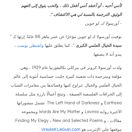
لأنني أحبه ، أو أعتقد أنني أفعل ذلك ، والحب يتوق إلى الفهم
الوثيق. الترجمة بالنسبة لي هي الاكتشاف ".
- أورسولا ك. لو جوين
توفيت أورسولا ك.لو جوين مؤخرًا عن عمر يناهز 88 عامًا. إرثها كـ "
سيدة الخيال العلمي الكبرى
"، كما يطلق عليها
واشنطن بوست
،
يبدو أنه لا ينصفها.
ولدت أورسولا كروبر في بيركلي بكاليفورنيا عام 1929 ، وهي
مؤلفة ومترجمة ذات شعبية كبيرة جلبت حساسية أنثوية إلى عالم
الخيال العلمي والخيال. تتراوح كتبها وقصائدها من مغامرات الشباب
إلى الخرافات الفلسفية العميقة ، وتنتج أعمالًا بارزة مثل سلسلة
Earthsea و The Left Hand of Darkness. تشمل منشوراتها
الأخيرة رواية Lavinia و Words Are My Matter ومجموعة
مقالات ، و Finding My Elegy ، New and Selected Poems.
موقعها على الإنترنت هو
UrsulaKLeGuin.com
.