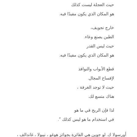
حيث العجلة ليست كذلك
هو المكان الذي يكون مفيدًا فيه.
خارج تجويف،
الطين يصنع وعاء.
حيث ليس القدر
هو المكان الذي يكون مفيدًا فيه.
قطع الأبواب والنوافذ
لإفساح المجال.
حيث لا توجد الغرفة ،
هناك متسع لك.
لذا فإن الربح في ما هو
في استخدام ما هو ليس كذلك ".
أورسولا ك. لو جوين هي الفائزة بجوائز هوغو ، نيبولا ، غاندالف ،