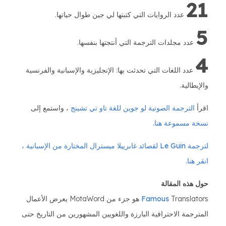
21
عدد الروايات التي كتبتها لي جين طوال حياتها.
5
عدد مجلدات الترجمة التي أنتجتها بنفسها.
4
عدد اللغات التي تحدثت بها: الإنجليزية والإسبانية والفرنسية
والإيطالية.
اقرأ
الترجمة الصوتية لو جوين للغة تاو تي تشينج
، واستمع إلى
نسخة مسموعة هنا.
لترجمة Le Guin لقصائد غابرييلا ميسترال المختارة من الإسبانية ،
انقر هنا.
حول هذه المقالة
Famous
Translators هو جزء من MotaWord يعرض الأعمال
المترجمة الاحترافية البارزة واللغويين المشهورين من التاريخ حتى