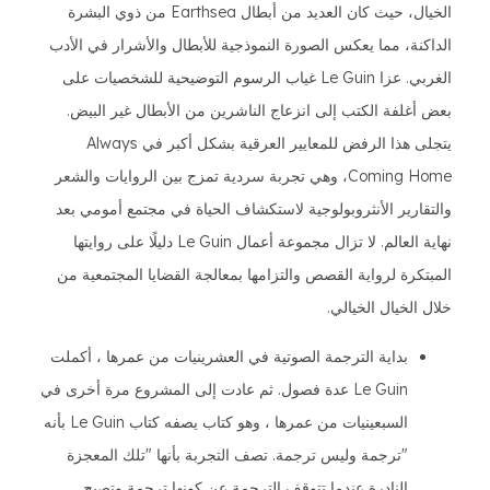
الخيال، حيث كان العديد من أبطال Earthsea من ذوي البشرة
الداكنة، مما يعكس الصورة النموذجية للأبطال والأشرار في الأدب
الغربي. عزا Le Guin غياب الرسوم التوضيحية للشخصيات على
بعض أغلفة الكتب إلى انزعاج الناشرين من الأبطال غير البيض.
يتجلى هذا الرفض للمعايير العرقية بشكل أكبر في Always
Coming Home، وهي تجربة سردية تمزج بين الروايات والشعر
والتقارير الأنثروبولوجية لاستكشاف الحياة في مجتمع أمومي بعد
نهاية العالم. لا تزال مجموعة أعمال Le Guin دليلًا على روايتها
المبتكرة لرواية القصص والتزامها بمعالجة القضايا المجتمعية من
خلال الخيال الخيالي.
بداية الترجمة الصوتية في العشرينيات من عمرها ، أكملت
Le Guin عدة فصول. ثم عادت إلى المشروع مرة أخرى في
السبعينيات من عمرها ، وهو كتاب يصفه كتاب Le Guin بأنه
"ترجمة وليس ترجمة. تصف التجربة بأنها "تلك المعجزة
النادرة عندما تتوقف الترجمة عن كونها ترجمة وتصبح ...