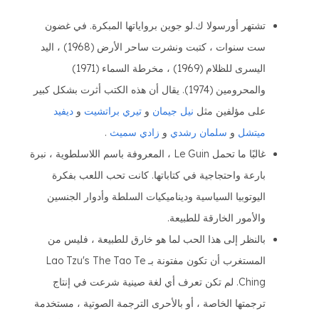
تشتهر أورسولا ك.لو جوين برواياتها المبكرة. في غضون
ست سنوات ، كتبت ونشرت ساحر الأرض (1968) ، اليد
اليسرى للظلام (1969) ، مخرطة السماء (1971)
والمحرومين (1974). يقال أن هذه الكتب أثرت بشكل كبير
على مؤلفين مثل
نيل جيمان
و
تيري براتشيت
و
ديفيد
ميتشل
و
سلمان رشدي
و
زادي سميث
.
غالبًا ما تحمل Le Guin ، المعروفة باسم اللاسلطوية ، نبرة
بارعة واحتجاجية في كتاباتها. كانت تحب اللعب بفكرة
اليوتوبيا السياسية وديناميكيات السلطة وأدوار الجنسين
والأمور الخارقة للطبيعة.
بالنظر إلى هذا الحب لما هو خارق للطبيعة ، فليس من
المستغرب أن تكون مفتونة بـ Lao Tzu's The Tao Te
Ching. لم تكن تعرف أي لغة صينية شرعت في إنتاج
ترجمتها الخاصة ، أو بالأحرى الترجمة الصوتية ، مستخدمة