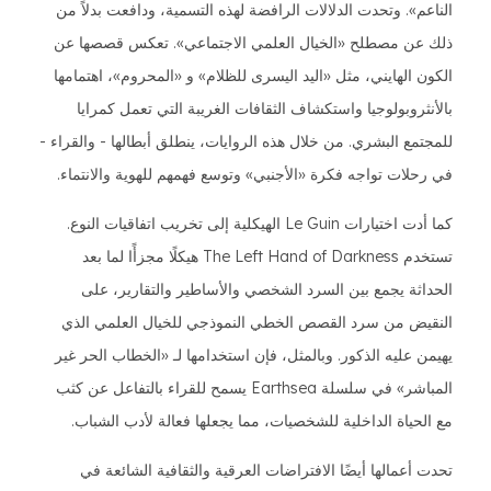
الناعم». وتحدت الدلالات الرافضة لهذه التسمية، ودافعت بدلاً من
ذلك عن مصطلح «الخيال العلمي الاجتماعي». تعكس قصصها عن
الكون الهايني، مثل «اليد اليسرى للظلام» و «المحروم»، اهتمامها
بالأنثروبولوجيا واستكشاف الثقافات الغريبة التي تعمل كمرايا
للمجتمع البشري. من خلال هذه الروايات، ينطلق أبطالها - والقراء -
في رحلات تواجه فكرة «الأجنبي» وتوسع فهمهم للهوية والانتماء.
كما أدت اختيارات Le Guin الهيكلية إلى تخريب اتفاقيات النوع.
تستخدم The Left Hand of Darkness هيكلًا مجزأًا لما بعد
الحداثة يجمع بين السرد الشخصي والأساطير والتقارير، على
النقيض من سرد القصص الخطي النموذجي للخيال العلمي الذي
يهيمن عليه الذكور. وبالمثل، فإن استخدامها لـ «الخطاب الحر غير
المباشر» في سلسلة Earthsea يسمح للقراء بالتفاعل عن كثب
مع الحياة الداخلية للشخصيات، مما يجعلها فعالة لأدب الشباب.
تحدت أعمالها أيضًا الافتراضات العرقية والثقافية الشائعة في