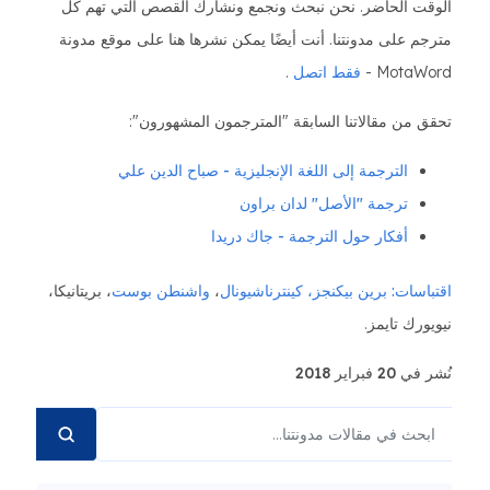
الوقت الحاضر. نحن نبحث ونجمع ونشارك القصص التي تهم كل
مترجم على مدونتنا. أنت أيضًا يمكن نشرها هنا على موقع مدونة
MotaWord -
فقط اتصل
.
تحقق من مقالاتنا السابقة "المترجمون المشهورون":
الترجمة إلى اللغة الإنجليزية - صباح الدين علي
ترجمة "الأصل" لدان براون
أفكار حول الترجمة - جاك دريدا
اقتباسات: برين
بيكنجز،
كينترناشيونال
،
واشنطن بوست
، بريتانيكا،
نيويورك تايمز.
نُشر في 20 فبراير 2018