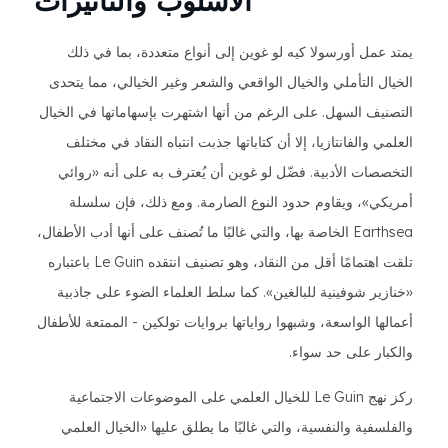
الأسلوب والتأثيرات
يمتد عمل أورسولا كيه لو غوين إلى أنواع متعددة، بما في ذلك
الخيال التأملي والخيال الواقعي والشعر وغير الخيالي، مما يتحدى
التصنيف السهل. على الرغم من أنها اشتهرت بإسهاماتها في الخيال
العلمي والفانتازيا، إلا أن كتاباتها جذبت انتباه النقاد في مختلف
التخصصات الأدبية. فضّل لو غوين أن يُعترف به على أنه «روائي
أمريكي»، ويقاوم حدود النوع الصارمة. ومع ذلك، فإن سلسلة
Earthsea الخاصة بها، والتي غالبًا ما تُصنف على أنها أدب الأطفال،
تلقت اهتمامًا أقل من النقاد، وهو تصنيف انتقده Le Guin باعتباره
«خنازير شوفينية للبالغين». كما سلط العلماء الضوء على جاذبية
أعمالها الواسعة، وشبهوا رواياتها بروايات تولكين - الممتعة للأطفال
والكبار على حد سواء.
ركز نهج Le Guin للخيال العلمي على الموضوعات الاجتماعية
والفلسفية والنفسية، والتي غالبًا ما يطلق عليها «الخيال العلمي