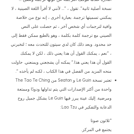
نسخة أصلية ثانية". تقول ، "... لأنني لا أقرأ اللغة الصينية ، لا
يمكنني تسميتها ترجمة. بعبارة أخرى ، إنه نوع من خلاصة
وافية لترجمات أي شخص آخر ، ثم حصلت على النص
الصيني مع ترجمة كلمة بكلمة ، وهو بالطبع ممكن فقط إلى
حد محدود. وبعد ذلك كان لدي سيتون للتحدث معه ؛ لتخبرني
، "نعم ، يمكنك القول أن هذا يعني ذلك ، لكن لا يمكنك
القول أن هذا يعني هذا." يمكنه أن يشجعني ويمنعني. حاولت
منحه المزيد من الفضل في هذا الكتاب ، لكنه لم يأخذه ".
تعتبر نسخة Le Guin و Seaton من The Tao Te Ching
واحدة من أكثر الإصدارات التي يتم تداولها ودودًا وممتعة
ومرضية. إليك عينة يبرز فيها Le Guin بشكل جميل روح
الدعابة والتفكير في Lao Tzu:
”ثلاثون صوتا
يجتمع في المركز.