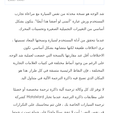
شد الوجه هو نسخة محدثة من نفس السيارة مع مراعاة تجارب
المستخدم ورش عبارة "أتمنى لو أضفنا هذا أيضًا". يتكون بشكل
أساسي من التغييرات التجميلية الصغيرة وتحسينات المحرك.
عندما نتحقق من أدلة المستخدم لسيارة ونسختها المعاد تسميتها ،
نرى اختلافات طفيفة لكنها متشابهة بشكل أساسي. تكون
الاختلافات أقل عند مقارنتها بالنسخة التي خضعت لعملية شد الوجه.
على الرغم من وجود أنماط مختلفة في كتيبات العلامات التجارية
المختلفة ، فإن النقاط الرئيسية متسقة في كل طراز. هذا هو
المكان الذي تصبح فيه ذاكرة الترجمة الآلية في متناول اليد.
لا توفر لك كل وكالة ترجمة آلية ذاكرة ترجمة مخصصة أو خصمًا
على مطابقات ذاكرة الترجمة. عندما تختار MotaWord كشركة
ترجمة السيارات الخاصة بك ، فلن تتم محاسبتك على التكرارات
في نفس النص ؛ أنت لا تنفق سنتًا واحدًا على جملة تمت ترجمتها