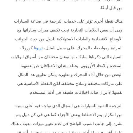
من قبل أيضًا.
هناك نقطة أخرى تؤثر على خدمات الترجمة في صناعة السيارات
وهي أن بعض العلامات التجارية تحب تكييف ميزات سياراتها مع
الأوضاع الاقتصادية والعادات الاستهلاكية للدول من حيث الجوانب
المرئية ومواصفات المحرك. علي سبيل المثال،
تويوتا
كورولا ،
السيارة التي ذكرناها سابقًا ، لها نوعان مختلفان من أسواق الولايات
المتحدة والاتحاد الأوروبي. يختلف هذان الاختلافان عن بعضهما
البعض من خلال أداء المحرك ومظهره. يمكن تطبيق هذا المثال
على ماركات مختلفة ونماذج مختلفة. لكن النقطة الأساسية هي
نفسها: لا تزال هناك اختلافات طفيفة في أدلة المستخدم.
الترجمة التقنية للسيارات هي المجال الذي نواجه فيه أعلى نسبة
من التكرار. يتم الاحتفاظ ببعض الأجزاء كما هي في كل دليل يتم
نشره. إلى جانب السبب الواضح في عدم تغيير ميزات معينة ، هناك
عامل آخر يجلب لنا أدلة لسمك الموسوعة. من المحتمل أنك قد