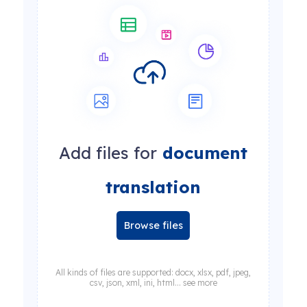
Add files for
document
translation
Browse files
All kinds of files are supported: docx, xlsx, pdf, jpeg,
csv, json, xml, ini, html... see more