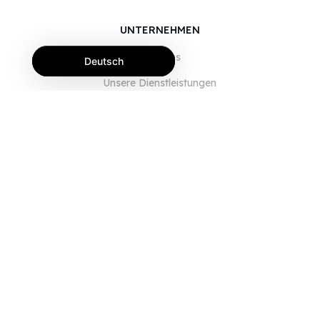
UNTERNEHMEN
Über uns
Deutsch
Unsere Dienstleistungen
Blog
FAQ
Unser Team
JOBS
Rechtliches
Kontaktieren Sie uns
FÜR KUNDEN
Anmelden