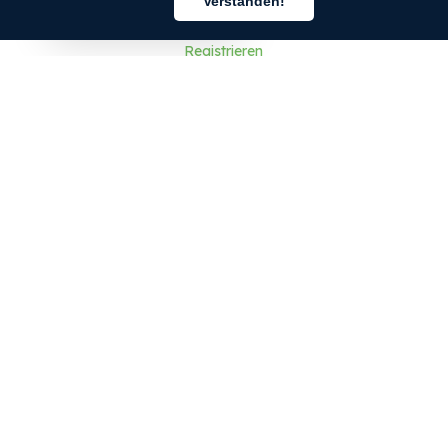
Verstanden!
Deutsch
Anmelden
Registrieren
FAQ
FÜR ENTWICKLER
Anmelden
Registrieren
Entwicklerportal
API-Dokumentation
Plugins
SDK
Plattformstatus