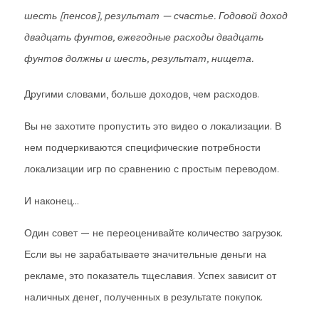
шесть [пенсов], результат — счастье. Годовой доход
двадцать фунтов, ежегодные расходы двадцать
фунтов должны и шесть, результат, нищета.
Другими словами, больше доходов, чем расходов.
Вы не захотите пропустить это видео о локализации. В
нем подчеркиваются специфические потребности
локализации игр по сравнению с простым переводом.
И наконец...
Один совет — не переоценивайте количество загрузок.
Если вы не зарабатываете значительные деньги на
рекламе, это показатель тщеславия. Успех зависит от
наличных денег, полученных в результате покупок.