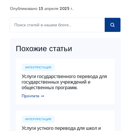
Опубликовано 15 апреля 2025 г.
Похожие статьи
ИНТЕРПРЕТАЦИЯ
Услуги государственного перевода для
государственных учреждений и
общественных программ.
Прочтите ➞
ИНТЕРПРЕТАЦИЯ
Услуги устного перевода для школ и