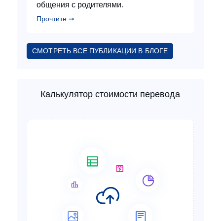
общения с родителями.
Прочтите ➞
СМОТРЕТЬ ВСЕ ПУБЛИКАЦИИ В БЛОГЕ
Калькулятор стоимости перевода