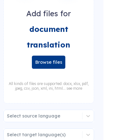
Add files for
document
translation
Browse files
All kinds of files are supported: docx, xlsx, pdf,
jpeg, csv, json, xml, ini, html... see more
Select source language
Select target language(s)