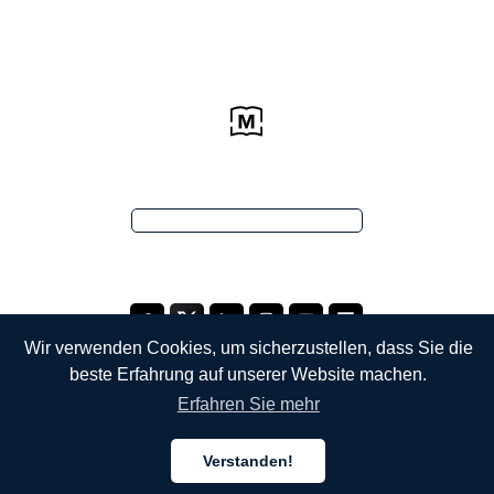
Wir verwenden Cookies, um sicherzustellen, dass Sie die
beste Erfahrung auf unserer Website machen.
Erfahren Sie mehr
UNTERNEHMEN
Verstanden!
Über uns
Deutsch
Deutsch
Deutsch