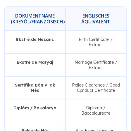
DOKUMENTNAME
ENGLISCHES
(KREYÒL/FRANZÖSISCH)
ÄQUIVALENT
Ekstrè de Nesans
Birth Certificate /
Extract
Ekstrè de Maryaj
Marriage Certificate /
Extract
Sertifika Bòn Vi ak
Police Clearance / Good
Mès
Conduct Certificate
Diplòm / Bakalorya
Diploma /
Baccalaureate
Relve de Nòt
Academic Transcript