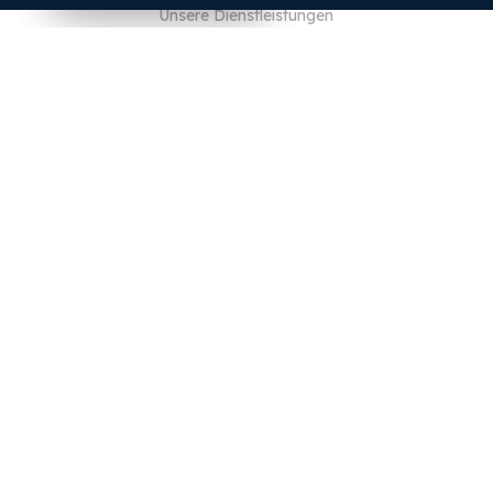
Unsere Dienstleistungen
Blog
FAQ
Unser Team
JOBS
Rechtliches
Kontaktieren Sie uns
FÜR KUNDEN
Anmelden
Registrieren
Merkmale