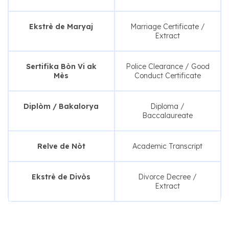
Ekstrè de Maryaj
Marriage Certificate /
Extract
Sertifika Bòn Vi ak
Police Clearance / Good
Mès
Conduct Certificate
Diplòm / Bakalorya
Diploma /
Baccalaureate
Relve de Nòt
Academic Transcript
Ekstrè de Divòs
Divorce Decree /
Extract