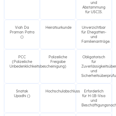
und
Abstammung
für USCIS.
Viah Da
Heiratsurkunde
Unverzichtbar
Praman Patra
für Ehegatten-
()
und
Familienanträge.
PCC
Polizeiliche
Obligatorisch
(Polizeiliche
Freigabe
für
Unbedenklichkeitsbescheinigung)
Zuverlässigkeitsübe
und
Sicherheitsüberprüf
Snatak
Hochschulabschluss
Erforderlich
Upadhi ()
für H-1B-Visa
und
Beschäftigungsnach