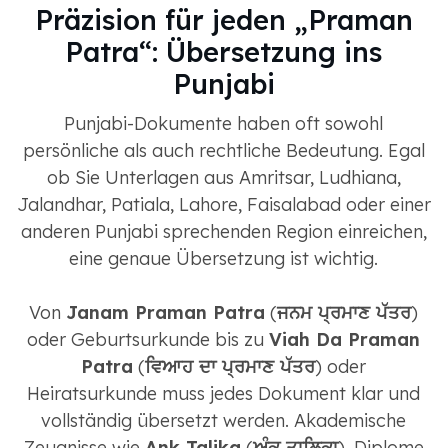
Präzision für jeden „Praman
Patra“: Übersetzung ins
Punjabi
Punjabi-Dokumente haben oft sowohl
persönliche als auch rechtliche Bedeutung. Egal
ob Sie Unterlagen aus Amritsar, Ludhiana,
Jalandhar, Patiala, Lahore, Faisalabad oder einer
anderen Punjabi sprechenden Region einreichen,
eine genaue Übersetzung ist wichtig.
Von
Janam Praman Patra
(
ਜਨਮ ਪ੍ਰਮਾਣ ਪੱਤਰ
)
oder Geburtsurkunde bis zu
Viah Da Praman
Patra
(
ਵਿਆਹ ਦਾ ਪ੍ਰਮਾਣ ਪੱਤਰ
) oder
Heiratsurkunde muss jedes Dokument klar und
vollständig übersetzt werden. Akademische
Zeugnisse wie
Ank Talika
(
ਅੰਕ ਤਾਲਿਕਾ
), Diplome